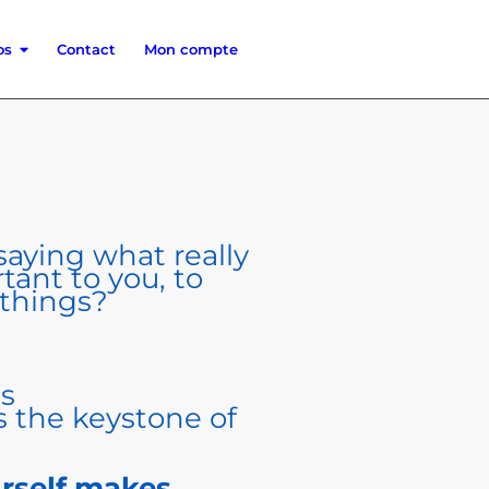
fos
Contact
Mon compte
aying what really
tant to you, to
 things?
is
 the keystone of
rself makes