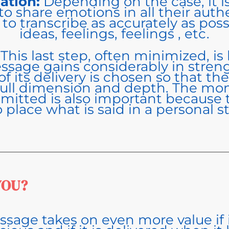
nation:
Depending on the case, it i
o share emotions in all their authen
 to transcribe as accurately as pos
ideas, feelings, feelings , etc.
:
This last step, often minimized, i
ssage gains considerably in stren
 its delivery is chosen so that the
 full dimension and depth. The m
mitted is also important because t
 place what is said in a personal st
YOU?
sage takes on even more value if i