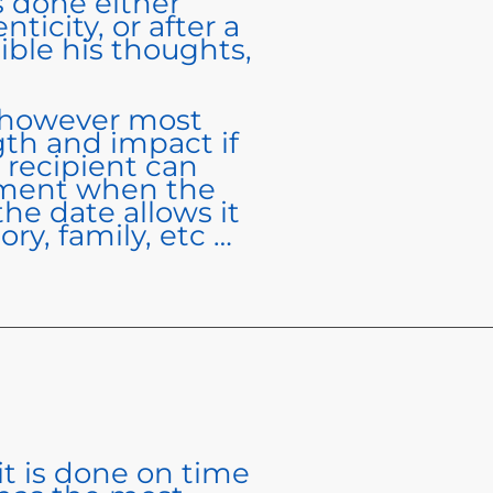
s done either
ticity, or after a
sible his thoughts,
s however most
gth and impact if
 recipient can
oment when the
he date allows it
ory, family, etc …
t is done on time