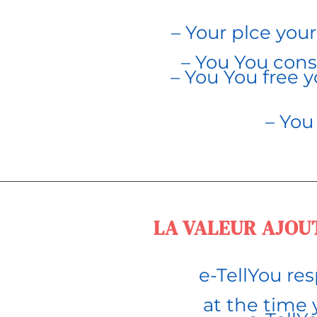
–
Your pl
ce you
–
You
You cons
–
You
You free y
–
Yo
LA VALEUR AJOU
e-TellYou re
at the time