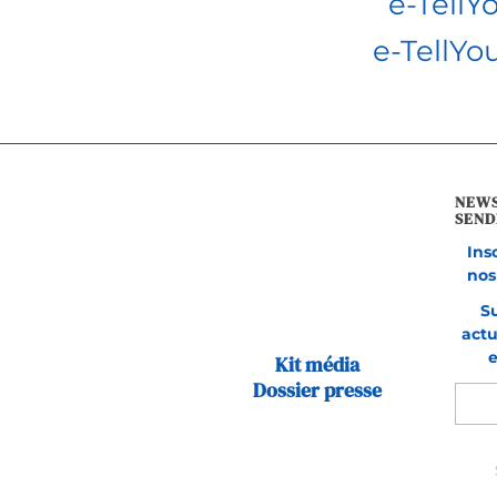
e-TellY
e-TellYo
NEW
SEND
Ins
nos
S
actu
e
Kit média
Dossier presse