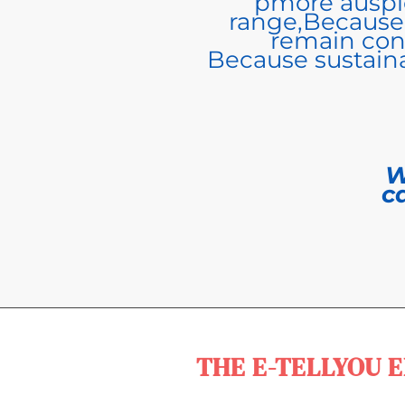
pmore auspic
range,
Because 
remain con
Because sustain
W
c
THE E-TELLYOU 