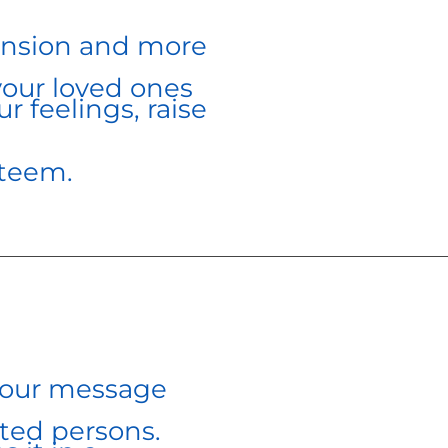
ension and more
your loved ones
r feelings, raise
steem.
 your message
ted persons.