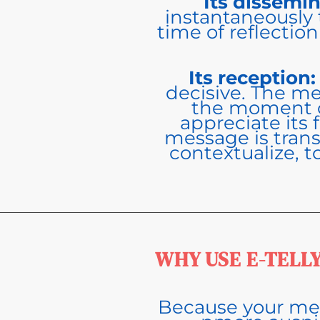
Its dissemi
instantaneously t
time of reflection
Its reception
decisive. The me
the moment of
appreciate its
message is trans
contextualize, to
WHY USE E-TELL
Because your mes