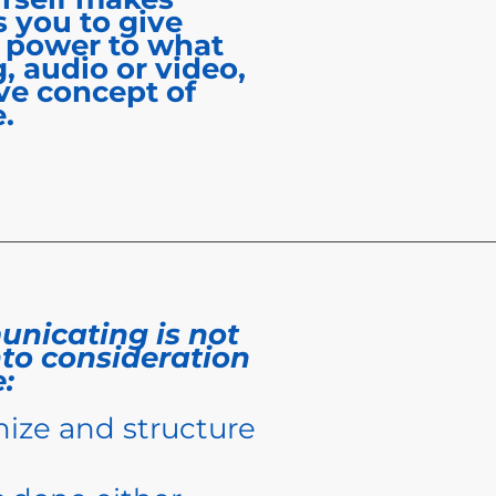
s you to give
 power to what
, audio or video,
ive concept of
.
unicating is not
into consideration
:
nize and structure