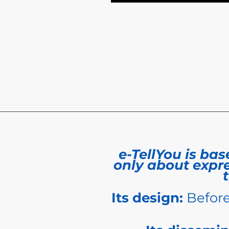
e-TellYou is ba
only about expres
Its design:
Before