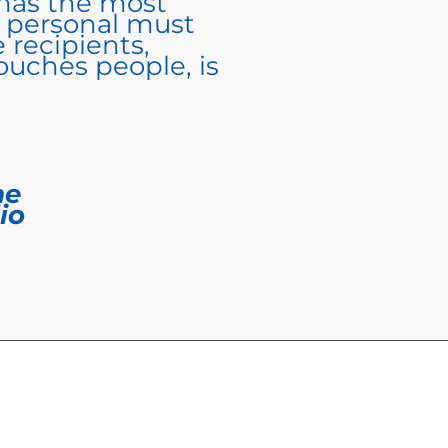
 has the most
 personal must
 recipients,
uches people, is
me
io