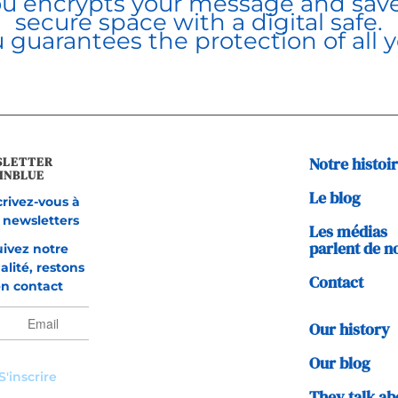
ou encrypts your message and saves
secure space with a digital safe.
u guarantees the protection of all y
SLETTER
Notre histoi
INBLUE
Le blog
crivez-vous à
 newsletters
Les médias
parlent de n
uivez notre
alité, restons
Contact
n contact
Our history
Our blog
They talk ab