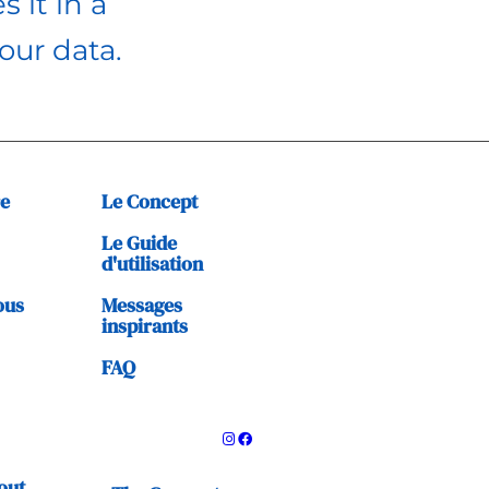
 it in a
our data.
re
Le Concept
Le Guide
d'utilisation
ous
Messages
inspirants
FAQ
out