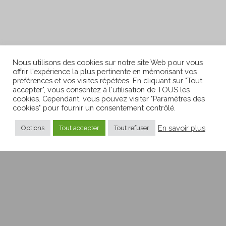
Nous utilisons des cookies sur notre site Web pour vous
offrir l'expérience la plus pertinente en mémorisant vos
préférences et vos visites répétées. En cliquant sur "Tout
accepter", vous consentez à l'utilisation de TOUS les
cookies. Cependant, vous pouvez visiter "Paramètres des
Notre histoire
cookies" pour fournir un consentement contrôlé.
Le blog
En savoir plus
Options
Tout accepter
Tout refuser
Les médias parlent de nous
Contact
Our history
Our blog